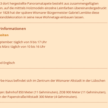
3 dort hergestellte Panoramatapete besteht aus zusammengefügten
n, auf die mitttels Holzmodeln einzelne Leimfarben übereinandergedruckt
ahr 1828 hat der spätere Wismarer Bürgermeister Gabriel Lembke diese
Wanddekoration in seine neue Wohnetage einbauen lassen.
etzeUnten[2]/titel ???
rinformationen
eiten
eptember: täglich von 9 bis 17 Uhr
 März: täglich von 10 bis 16 Uhr
d Englisch
etzeUnten[3]/titel ???
rbe-Haus befindet sich im Zentrum der Wismarer Altstadt in der Lübschen
en: Bahnhof 850 Meter (11 Gehminuten), ZOB 900 Meter (11 Gehminuten),
n der Papenstraße/Altstadt 300 Meter (4 Gehminuten).