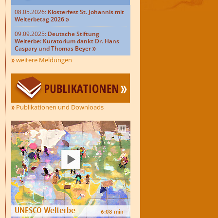
08.05.2026:
Klosterfest St. Johannis mit
Welterbetag 2026
09.09.2025:
Deutsche Stiftung
Welterbe: Kuratorium dankt Dr. Hans
Caspary und Thomas Beyer
weitere Meldungen
Publikationen und Downloads
Autoplay
UNESCO Welterbe
6:08 min