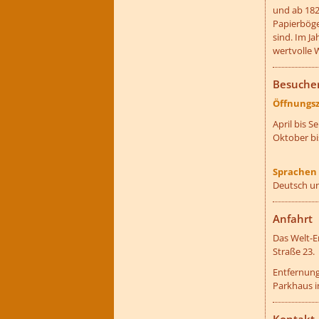
und ab 182
Papierböge
sind. Im J
wertvolle 
??? absa
Besuche
Öffnungsz
April bis S
Oktober bis
Sprachen
Deutsch un
??? absa
Anfahrt
Das Welt-E
Straße 23.
Entfernung
Parkhaus i