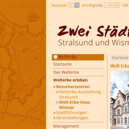
Zur Hauptnavigation
Zum Inhalt
Lei
Kontrast
Schriftgröße
K
K
K
K
K
Vorles
Welterbe
Startseite
Welt-Erb
Das Welterbe
Welterbe erleben
Besucherzentren
Welterbe-Ausstellung
Stralsund
Welt-Erbe-Haus
Wismar
Stadtführungen
Veranstaltungen
Management