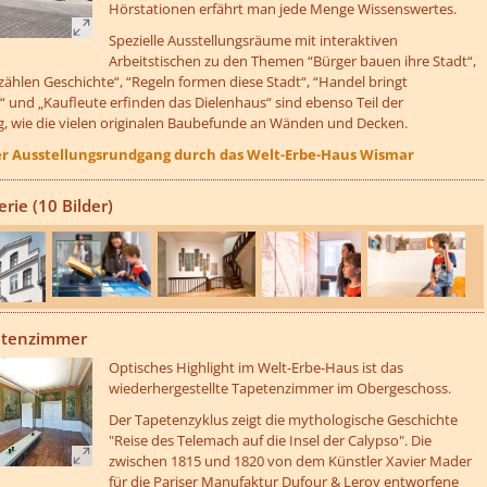
Hörstationen erfährt man jede Menge Wissenswertes.
Spezielle Ausstellungsräume mit interaktiven
Arbeitstischen zu den Themen “Bürger bauen ihre Stadt“,
zählen Geschichte“, “Regeln formen diese Stadt“, “Handel bringt
 und „Kaufleute erfinden das Dielenhaus“ sind ebenso Teil der
g, wie die vielen originalen Baubefunde an Wänden und Decken.
ler Ausstellungsrundgang durch das Welt-Erbe-Haus Wismar
erie (10 Bilder)
etzeUnten[1]/titel ???
etenzimmer
Optisches Highlight im Welt-Erbe-Haus ist das
wiederhergestellte Tapetenzimmer im Obergeschoss.
Der Tapetenzyklus zeigt die mythologische Geschichte
"Reise des Telemach auf die Insel der Calypso". Die
zwischen 1815 und 1820 von dem Künstler Xavier Mader
für die Pariser Manufaktur Dufour & Leroy entworfene