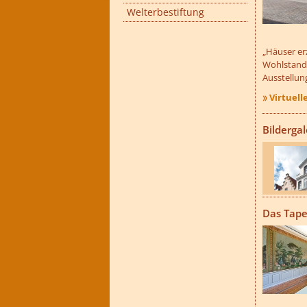
Welterbestiftung
„Häuser er
Wohlstand“
Ausstellun
Virtuel
Bildergal
??? absa
Das Tap