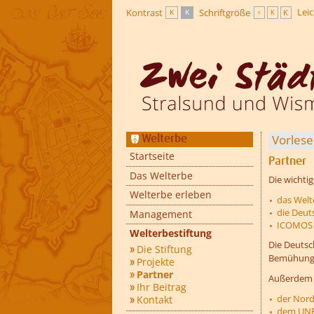
Zur Hauptnavigation
Zum Inhalt
Lei
Kontrast
Schriftgröße
K
K
K
K
K
Vorles
Welterbe
Startseite
Partner
Das Welterbe
Die wichtig
Welterbe erleben
das Welt
die Deu
Management
ICOMOS I
Welterbestiftung
Die Deutsc
Die Stiftung
Bemühungen
Projekte
Partner
Außerdem k
Ihr Beitrag
der Nord
Kontakt
dem UNES