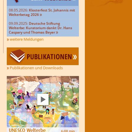
08.05.2026:
Klosterfest St. Johannis mit
Welterbetag 2026
09.09.2025:
Deutsche Stiftung
Welterbe: Kuratorium dankt Dr. Hans
Caspary und Thomas Beyer
weitere Meldungen
Publikationen und Downloads
Autoplay
UNESCO Welterbe
6:08 min